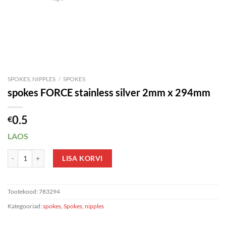
SPOKES, NIPPLES
/
SPOKES
spokes FORCE stainless silver 2mm x 294mm
0.5
€
LAOS
spokes FORCE stainless silver 2mm x 294mm kogus
LISA KORVI
Tootekood:
783294
Kategooriad:
spokes
,
Spokes, nipples