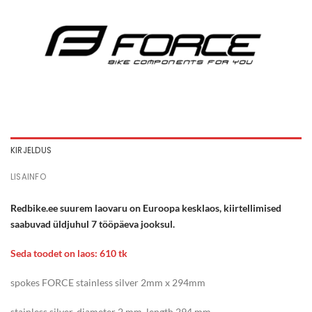
KIRJELDUS
LISAINFO
Redbike.ee suurem laovaru on Euroopa kesklaos, kiirtellimised
saabuvad üldjuhul 7 tööpäeva jooksul.
Seda toodet on laos: 610 tk
spokes FORCE stainless silver 2mm x 294mm
stainless silver, diameter 2 mm, length 294 mm