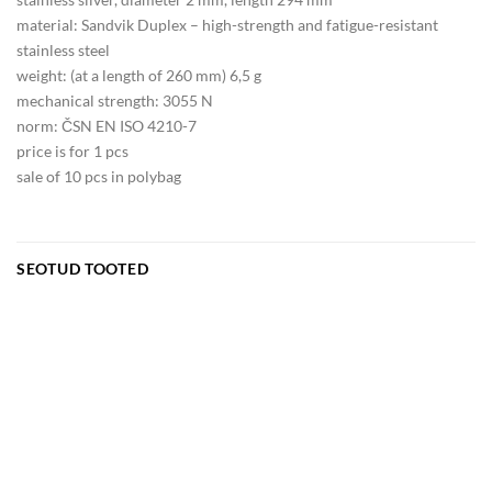
material: Sandvik Duplex – high-strength and fatigue-resistant
stainless steel
weight: (at a length of 260 mm) 6,5 g
mechanical strength: 3055 N
norm: ČSN EN ISO 4210-7
price is for 1 pcs
sale of 10 pcs in polybag
SEOTUD TOOTED